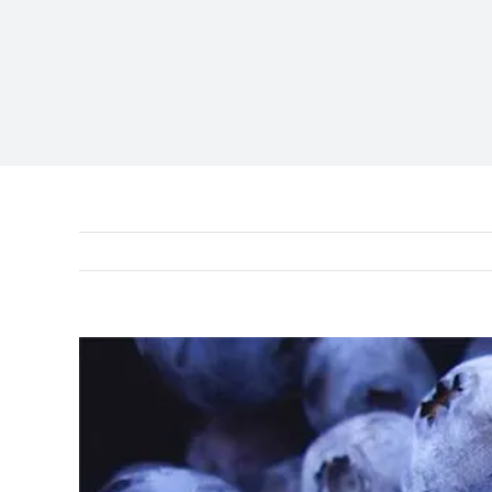
View
Larger
Image