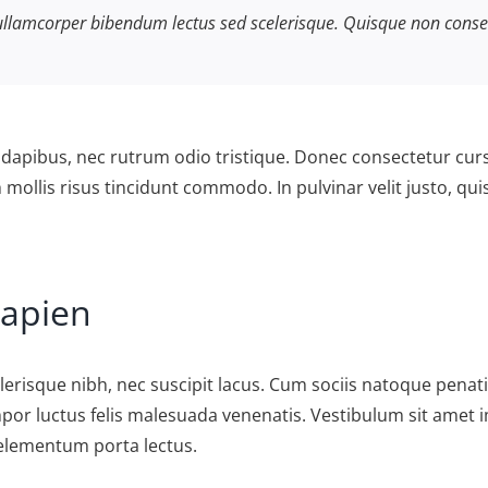
llamcorper bibendum lectus sed scelerisque. Quisque non conseq
t dapibus, nec rutrum odio tristique. Donec consectetur cur
h mollis risus tincidunt commodo. In pulvinar velit justo, qu
sapien
scelerisque nibh, nec suscipit lacus. Cum sociis natoque pen
or luctus felis malesuada venenatis. Vestibulum sit amet i
 elementum porta lectus.