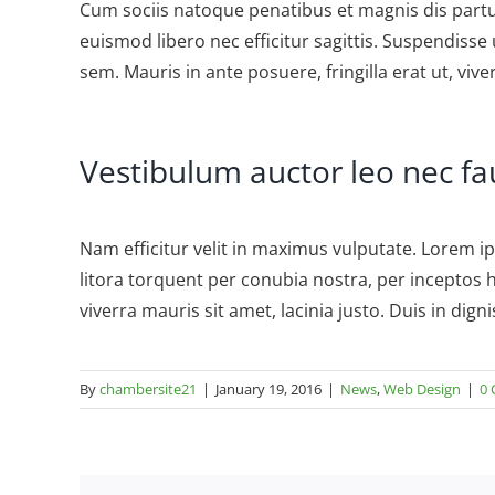
Cum sociis natoque penatibus et magnis dis partu
euismod libero nec efficitur sagittis. Suspendisse
sem. Mauris in ante posuere, fringilla erat ut, viv
Vestibulum auctor leo nec fa
Nam efficitur velit in maximus vulputate. Lorem ip
litora torquent per conubia nostra, per inceptos h
viverra mauris sit amet, lacinia justo. Duis in di
By
chambersite21
|
January 19, 2016
|
News
,
Web Design
|
0