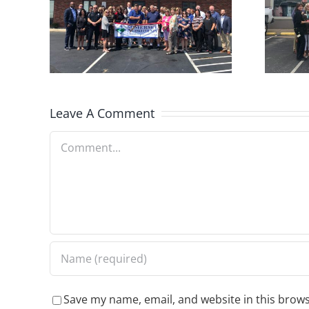
Outfitter-2040 S
e B
Hwy 27 Ste. A
KY
Leave A Comment
Comment
Save my name, email, and website in this brows