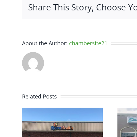
Share This Story, Choose Y
About the Author:
chambersite21
Related Posts
h –
Sassy Southern
e